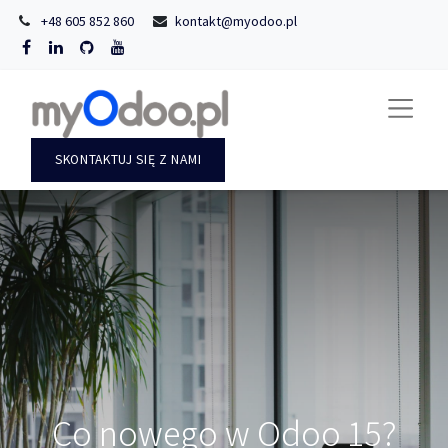
+48 605 852 860
kontakt@myodoo.pl
SKONTAKTUJ SIĘ Z NAMI
Co nowego w Odoo 15?