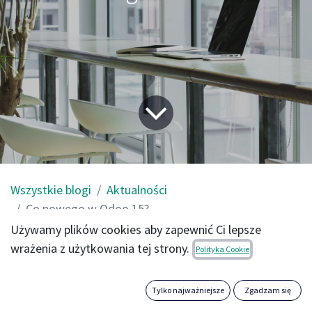
Wszystkie blogi
Aktualności
Co nowego w Odoo 15?
Używamy plików cookies aby zapewnić Ci lepsze
wrażenia z użytkowania tej strony.
Wczoraj w trakcie Odoo Experience 2021 mogliśmy
Polityka Cookie
oglądać premierę nowej wersji Odoo 15. Ze względu na
obostrzenia, w wydarzeniu uczestniczyliśmy jedynie
Tylko najważniejsze
Zgadzam się
online. Zebraliśmy najbardziej ciekawe ulepszenia i