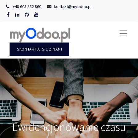
+48 605 852 860
kontakt@myodoo.pl
SKONTAKTUJ SIĘ Z NAMI
Ewidencjonowanie czasu