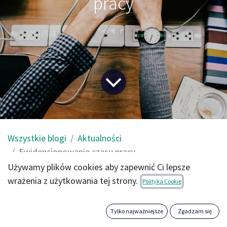
pracy
Wszystkie blogi
Aktualności
Ewidencjonowanie czasu pracy
Używamy plików cookies aby zapewnić Ci lepsze
wrażenia z użytkowania tej strony.
Każda osoba prowadząca własną działalność
Polityka Cookie
gospodarczą i zatrudniająca pracowników wie, że
ewidencjonowanie czasu ich pracy nie jest proste. Z
Tylko najważniejsze
Zgadzam się
jednej strony jest koniecznością, z drugiej - nadmierne