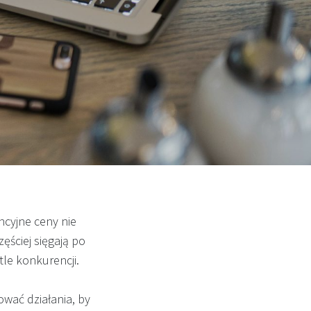
cyjne ceny nie
ęściej sięgają po
 tle konkurencji.
ować działania, by