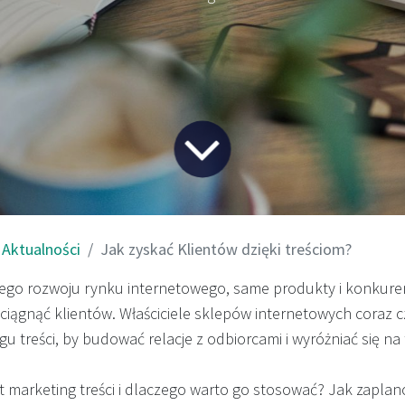
Aktualności
Jak zyskać Klientów dzięki treściom?
go rozwoju rynku internetowego, same produkty i konkuren
ciągnąć klientów. Właściciele sklepów internetowych coraz cz
gu treści, by budować relacje z odbiorcami i wyróżniać się na
t marketing treści i dlaczego warto go stosować? Jak zaplan