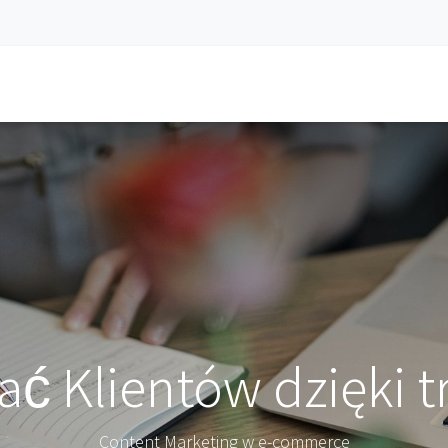
a
Aplikacje
Usługi
Aktualności
Spotkanie
Kariera
DEM
ać Klientów dzięki 
Content Marketing w e-commerce