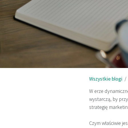
Wszystkie blogi
W erze dynamiczne
wystarczą, by przy
strategię marketin
Czym właściwie jes