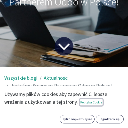
Partnerem Odoo w Polsce!
Wszystkie blogi
Aktualności
Jesteśmy Srebrnym Partnerem Odoo w Polsce!
Używamy plików cookies aby zapewnić Ci lepsze
wrażenia z użytkowania tej strony.
Z bycia docenionym za naszą pracę czerpiemy niemałą
Polityka Cookie
satysfakcję. Dlatego dziś z przyjemnością informujemy,
że zostaliśmy drugim Srebrnym Partnerem Odoo w
Tylko najważniejsze
Zgadzam się
Polsce.