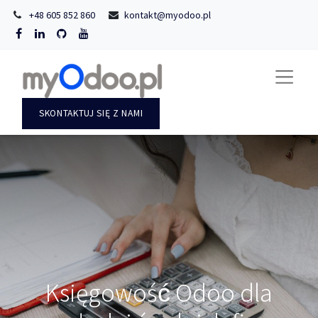
+48 605 852 860
kontakt@myodoo.pl
SKONTAKTUJ SIĘ Z NAMI
Księgowość Odoo dla