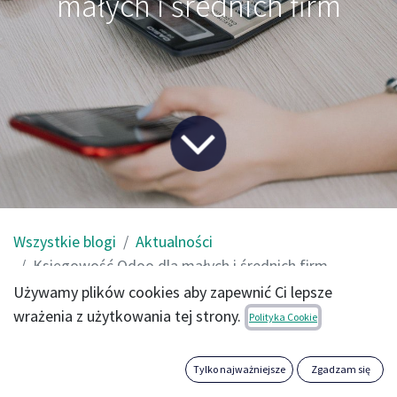
małych i średnich firm
Wszystkie blogi
Aktualności
Księgowość Odoo dla małych i średnich firm
Używamy plików cookies aby zapewnić Ci lepsze
wrażenia z użytkowania tej strony.
Oprogramowanie księgowe to inteligentne rozwiązanie
Polityka Cookie
wykorzystywane przez księgowych i właścicieli firm do
prowadzenia ksiąg rachunkowych podczas zarządzania
Tylko najważniejsze
Zgadzam się
transakcjami księgowymi w firmie. Usprawnia przepływ