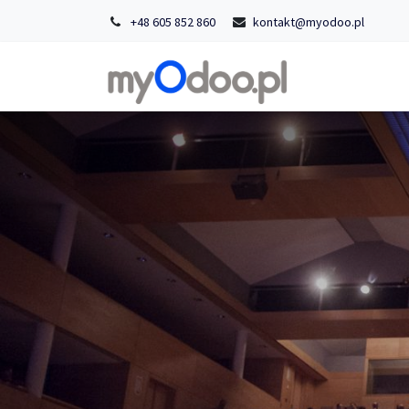
+48 605 852 860
kontakt@myodoo.pl
Strona główn