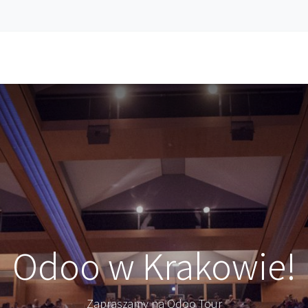
a
Aplikacje
Usługi
Aktualności
Spotkanie
Kariera
DEM
Odoo w Krakowie!
Zapraszamy na Odoo Tour