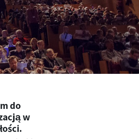
ym do
zacją w
łości.