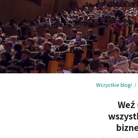
Wszystkie blogi
Weź 
wszyst
bizne