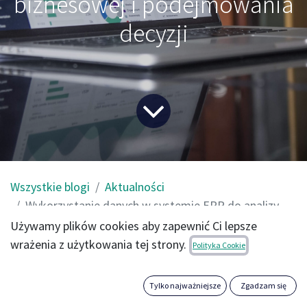
biznesowej i podejmowania
decyzji
Wszystkie blogi
Aktualności
Wykorzystanie danych w systemie ERP do analizy biznesowej i podejmowania decyzji
Używamy plików cookies aby zapewnić Ci lepsze
Systemy ERP (Enterprise Resource Planning) są znane ze
wrażenia z użytkowania tej strony.
Polityka Cookie
swojej roli w automatyzacji procesów biznesowych, ale to nie
wszystko, co potrafią. Dzięki gromadzeniu i analizie danych,
Tylko najważniejsze
Zgadzam się
systemy ERP mogą stanowić cenny zasób informacji, który