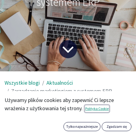
systemem ERP
Wszystkie blogi
Aktualności
Zarządzanie marketingiem z systemem ERP
Używamy plików cookies aby zapewnić Ci lepsze
wrażenia z użytkowania tej strony.
Głównym celem szeroko pojętego marketingu jest
Polityka Cookie
osiągnięcie jak największych korzyści dla Twojej firmy.
Realizując swoją strategię i umacniając więzi z klientami
Tylko najważniejsze
Zgadzam się
rozwiniesz swoją markę i zmaksymalizujesz płynące z