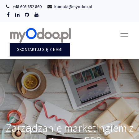
+48 605 852 860
kontakt@myodoo.pl
SKONTAKTUJ SIĘ Z NAMI
Zarządzanie marketingiem z