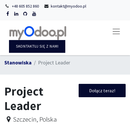
+48 605 852 860
kontakt@myodoo.pl
SKONTAKTUJ SIĘ Z NAMI
Stanowiska
Project Leader
Project
Dołącz teraz!
Leader
Szczecin
,
Polska