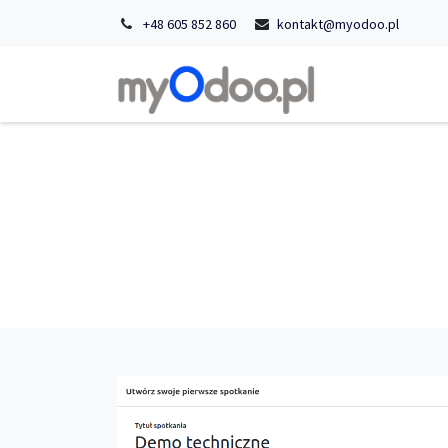
+48 605 852 860
kontakt@myodoo.pl
Strona główn