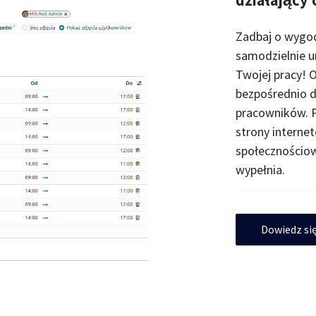
Zadbaj o wygod
samodzielnie 
Twojej pracy! 
bezpośrednio 
pracowników. P
strony interne
społecznościow
wypełnia.
Dowiedz się