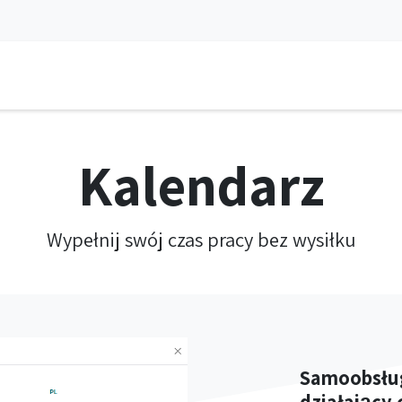
a
Aplikacje
Usługi
Aktualności
Spotkanie
Kariera
DEM
Kalendarz
Wypełnij swój czas pracy bez wysiłku
Samoobsług
działający