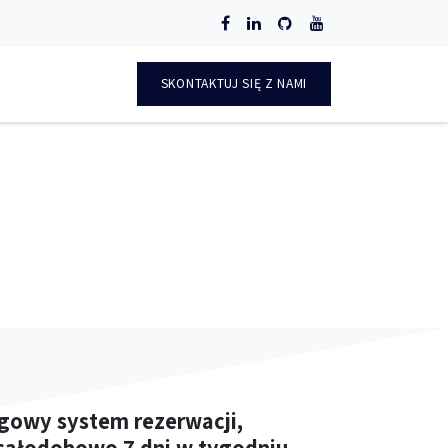
O
SKONTAKTUJ SIĘ Z NAMI
owy system rezerwacji,
 całodobowo 7 dni w tygodniu