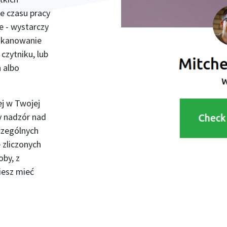
e czasu pracy
te - wystarczy
eskanowanie
zytniku, lub
h albo
ej w Twojej
y nadzór nad
czególnych
 zliczonych
oby, z
iesz mieć