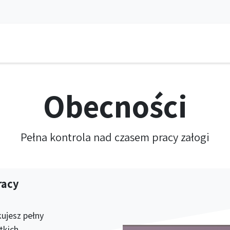
a
Aplikacje
Usługi
Aktualności
Spotkanie
Kariera
DEM
Obecności
Pełna kontrola nad czasem pracy załogi
racy
ujesz pełny
tkich