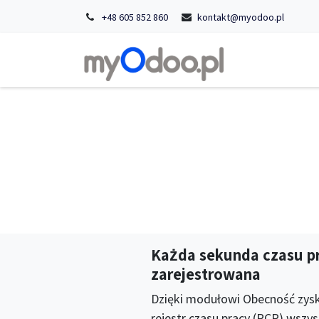
+48 605 852 860
kontakt@myodoo.pl
Strona główn
Każda sekunda czasu p
zarejestrowana
Dzięki modułowi Obecność zysk
rejestr czasu pracy (RCP) wszys