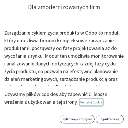
Dla zmodernizowanych firm
Zarządzanie cyklem życia produktu w Odoo to moduł,
który umożliwia firmom kompleksowe zarządzanie
produktami, począwszy od fazy projektowania aż do
wycofania z rynku. Moduł ten umożliwia monitorowanie
i analizowanie danych dotyczących każdej fazy cyklu
życia produktu, co pozwala na efektywne planowanie
działań marketingowych, zarządzanie produkcją oraz
optymalizację kosztów. Dzięki temu narzędziu, firma
Używamy plików cookies aby zapewnić Ci lepsze
może skutecznie poprawić swoją strategię
wrażenia z użytkowania tej strony.
produktową, zwiększyć zyskowność oraz zwiększyć
Polityka Cookie
konkurencyjność na rynku.
Tylko najważniejsze
Zgadzam się