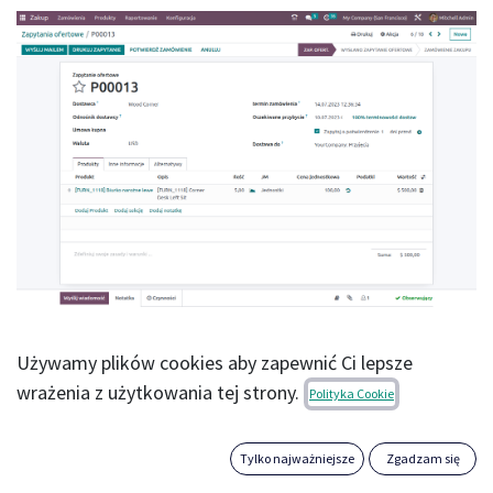
Zautomatyzuj procesy zakupowe w firmie
Używamy plików cookies aby zapewnić Ci lepsze
wrażenia z użytkowania tej strony.
Popraw efektywność transakcji zakupowych i
Polityka Cookie
zarządzania magazynem dzięki regułom zakupowym
Odoo, bazującym na stanach magazynowych, regułach
Tylko najważniejsze
Zgadzam się
logistycznych, zamówieniach, prognozach zamówień