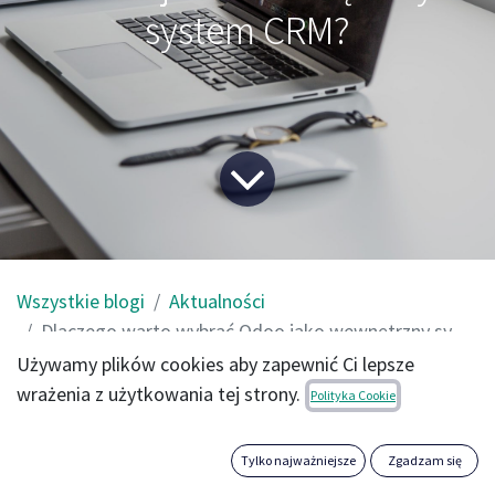
system CRM?
Wszystkie blogi
Aktualności
Dlaczego warto wybrać Odoo jako wewnętrzny system CRM?
Używamy plików cookies aby zapewnić Ci lepsze
wrażenia z użytkowania tej strony.
Zarządzanie relacjami z klientami ma kluczowe
Polityka Cookie
znaczenie dla prowadzenia firmy. To dzięki ich
zadowoleniu, poleceniom i powrotom firma może wybić
Tylko najważniejsze
Zgadzam się
się na pozycję lidera w branży.