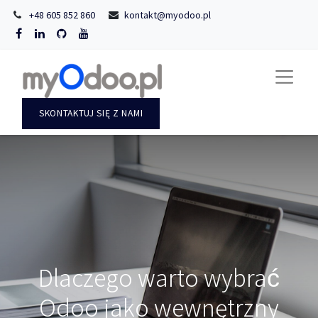
+48 605 852 860
kontakt@myodoo.pl
SKONTAKTUJ SIĘ Z NAMI
Dlaczego warto wybrać
Odoo jako wewnętrzny