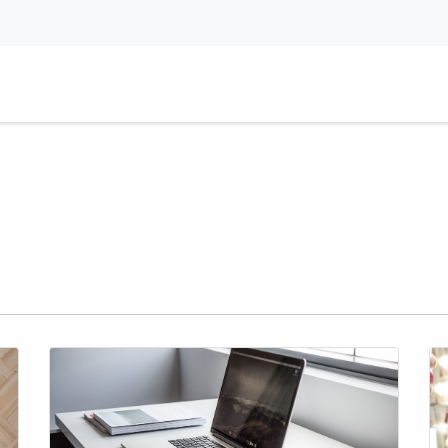
a
Aplikacje
Usługi
Aktualności
Spotkanie
Kariera
DEM