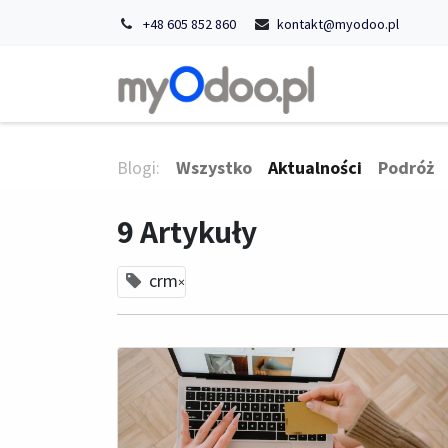
+48 605 852 860
kontakt@myodoo.pl
Strona główn
Blogi:
Wszystko
Aktualności
Podróż
9 Artykuły
crm
×