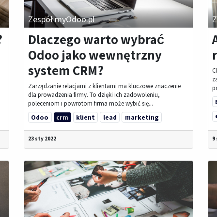
Zespół myOdoo.pl
Z
?
Dlaczego warto wybrać
Odoo jako wewnętrzny
system CRM?
C
z
Zarządzanie relacjami z klientami ma kluczowe znaczenie
p
dla prowadzenia firmy. To dzięki ich zadowoleniu,
poleceniom i powrotom firma może wybić się...
Odoo
crm
klient
lead
marketing
23 sty 2022
9 