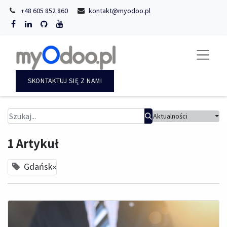
+48 605 852 860
kontakt@myodoo.pl
SKONTAKTUJ SIĘ Z NAMI
Aktualności
1 Artykuł
Gdańsk
×