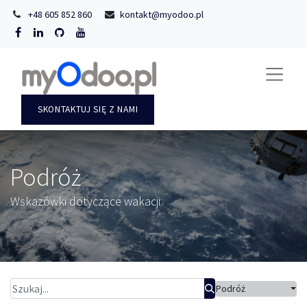
+48 605 852 860
kontakt@myodoo.pl
SKONTAKTUJ SIĘ Z NAMI
Podróż
Wskazówki dotyczące wakacji
Podróż