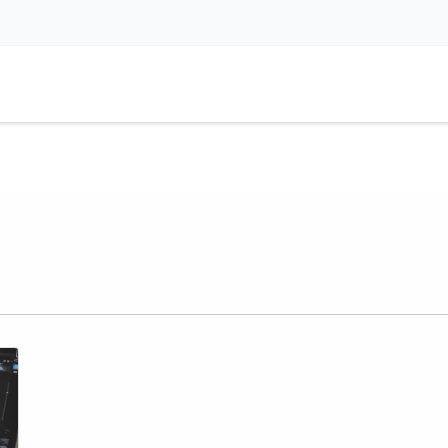
a
Aplikacje
Usługi
Aktualności
Spotkanie
Kariera
DEM